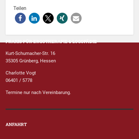
e
r
Teilen
n
a
t
i
v
e
PRAXIS FÜR ERGOTHERAPIE & LOGOPÄDIE
:
Kurt-Schumacher-Str. 16
35305 Grünberg, Hessen
Charlotte Vogt
06401 / 5778
Termine nur nach Vereinbarung.
ANFAHRT