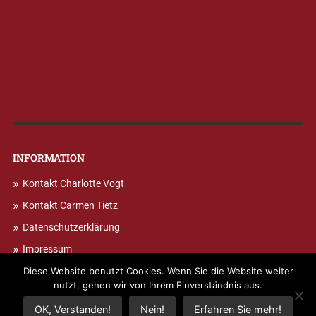
INFORMATION
Kontakt Charlotte Vogt
Kontakt Carmen Tietz
Datenschutzerklärung
Impressum
Diese Website benutzt Cookies. Wenn Sie die Website weiter
nutzt, gehen wir von Ihrem Einverständnis aus.
© 2026
PRAXIS FUR ERGOTHERAPIE UND LOGOPADIE
OK, Verstanden!
Nein!
Erfahren Sie mehr!
NACH OBEN ↑