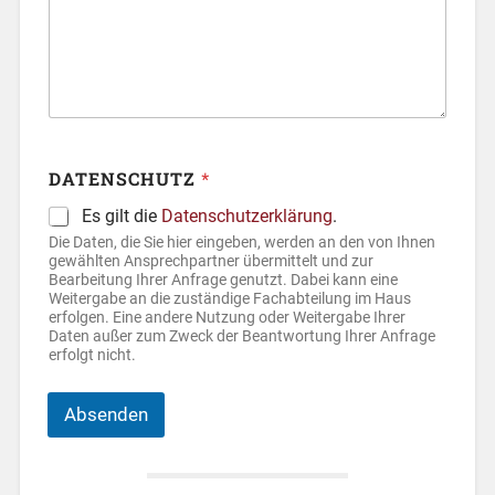
:
s
*
e
*
DATENSCHUTZ
*
Es gilt die
Datenschutzerklärung
.
Die Daten, die Sie hier eingeben, werden an den von Ihnen
gewählten Ansprechpartner übermittelt und zur
Bearbeitung Ihrer Anfrage genutzt. Dabei kann eine
Weitergabe an die zuständige Fachabteilung im Haus
erfolgen. Eine andere Nutzung oder Weitergabe Ihrer
Daten außer zum Zweck der Beantwortung Ihrer Anfrage
erfolgt nicht.
Absenden
A
l
t