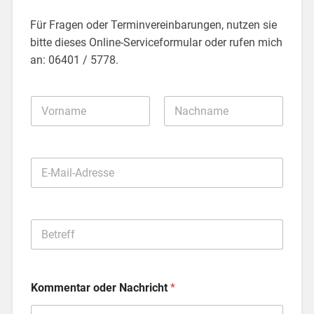
Für Fragen oder Terminvereinbarungen, nutzen sie
bitte dieses Online-Serviceformular oder rufen mich
an: 06401 / 5778.
N
A
M
E
Vorname
Nachname
*
E
-
M
a
i
B
l
e
-
t
A
r
d
e
r
Kommentar oder Nachricht
*
f
e
f
s